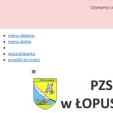
Używamy coo
menu główne
menu dolne
wyszukiwarka
przejdź do treści