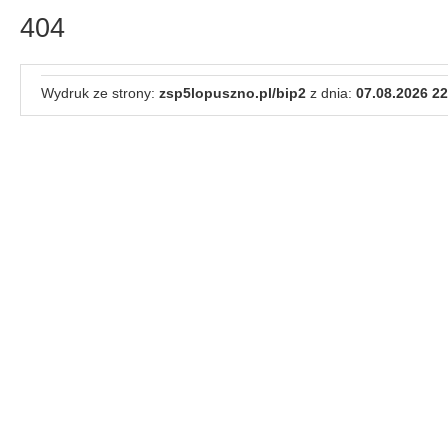
404
Wydruk ze strony:
zsp5lopuszno.pl/bip2
z dnia:
07.08.2026 22